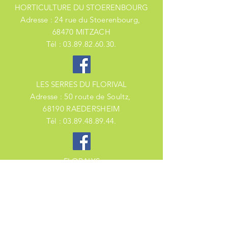
HORTICULTURE DU STOERENBOURG
Adresse : 24 rue du
Stoerenbourg,
68470 MITZACH
Tél :
03.89.82.60.30
.
LES SERRES DU FLORIVAL
Adresse : 50 route de Soultz
,
68190 RAEDERSHEIM
Tél :
03.89.48.89.44
.
FLORALYS
Adresse : 9 rue du Cable
,
88160 FRESSE SUR MOSELLE
Tél :
03.29.25.98.01
.