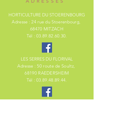
ADRESSES
HORTICULTURE DU STOERENBOURG
Adresse : 24 rue du
Stoerenbourg,
68470 MITZACH
Tél :
03.89.82.60.30
.
LES SERRES DU FLORIVAL
Adresse : 50 route de Soultz
,
68190 RAEDERSHEIM
Tél :
03.89.48.89.44
.
FLORALYS
Adresse : 9 rue du Cable
,
88160 FRESSE SUR MOSELLE
Tél :
03.29.25.98.01
.