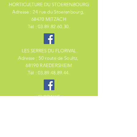
HORTICULTURE DU STOERENBOURG
Adresse : 24 rue du
Stoerenbourg,
68470 MITZACH
Tél :
03.89.82.60.30
.
LES SERRES DU FLORIVAL
Adresse : 50 route de Soultz
,
68190 RAEDERSHEIM
Tél :
03.89.48.89.44
.
FLORALYS
Adresse : 9 rue du Cable
,
88160 FRESSE SUR MOSELLE
Tél :
03.29.25.98.01
.